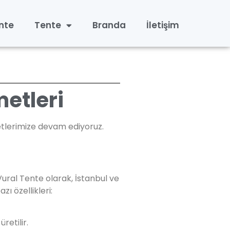
nte
Tente
Branda
İletişim
etleri
yetlerimize devam ediyoruz.
ural Tente olarak, İstanbul ve
ı özellikleri:
retilir.