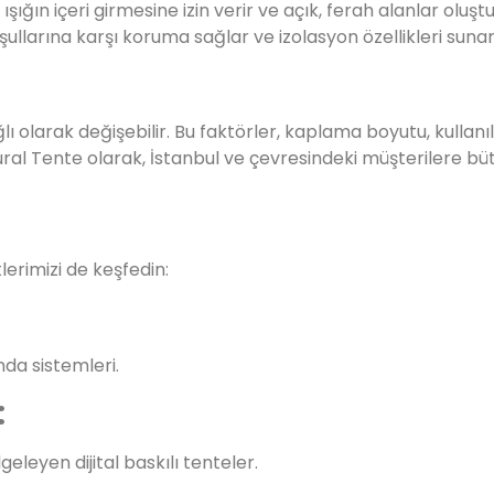
ığın içeri girmesine izin verir ve açık, ferah alanlar oluştu
llarına karşı koruma sağlar ve izolasyon özellikleri sunar
ğlı olarak değişebilir. Bu faktörler, kaplama boyutu, kulla
 Vural Tente olarak, İstanbul ve çevresindeki müşterilere bü
erimizi de keşfedin:
a sistemleri.
:
leyen dijital baskılı tenteler.