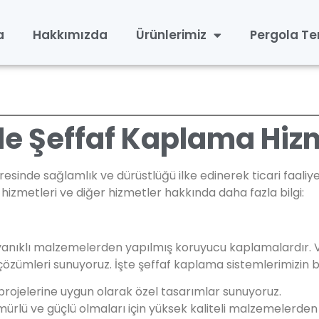
a
Hakkımızda
Ürünlerimiz
Pergola Te
de Şeffaf Kaplama Hizm
resinde sağlamlık ve dürüstlüğü ilke edinerek ticari faali
izmetleri ve diğer hizmetler hakkında daha fazla bilgi:
ayanıklı malzemelerden yapılmış koruyucu kaplamalardır. V
özümleri sunuyoruz. İşte şeffaf kaplama sistemlerimizin baz
 projelerine uygun olarak özel tasarımlar sunuyoruz.
rlü ve güçlü olmaları için yüksek kaliteli malzemelerden ü