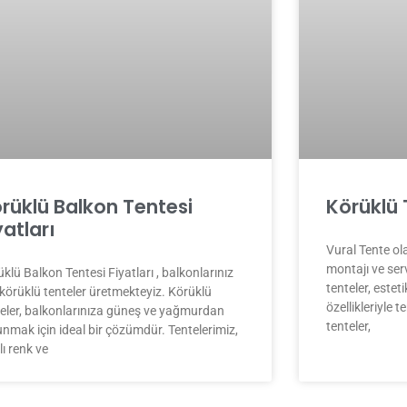
rüklü Balkon Tentesi
Körüklü 
yatları
Vural Tente ola
montajı ve ser
klü Balkon Tentesi Fiyatları , balkonlarınız
tenteler, estet
 körüklü tenteler üretmekteyiz. Körüklü
özellikleriyle t
teler, balkonlarınıza güneş ve yağmurdan
tenteler,
nmak için ideal bir çözümdür. Tentelerimiz,
lı renk ve