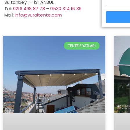
Sultanbeyli – İSTANBUL
Tel:
0216 498 87 78
–
0530 314 16 86
Mail:
info@vuraltente.com
TENTE FIYATLARI