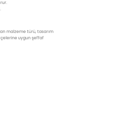
rur.
.
nılan malzeme türü, tasarım
tçelerine uygun şeffaf