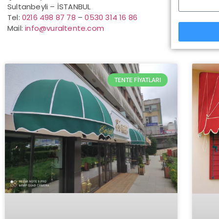
Sultanbeyli – İSTANBUL
Tel:
0216 498 87 78
–
0530 314 16 86
Mail:
info@vuraltente.com
TENTE FIYATLARI