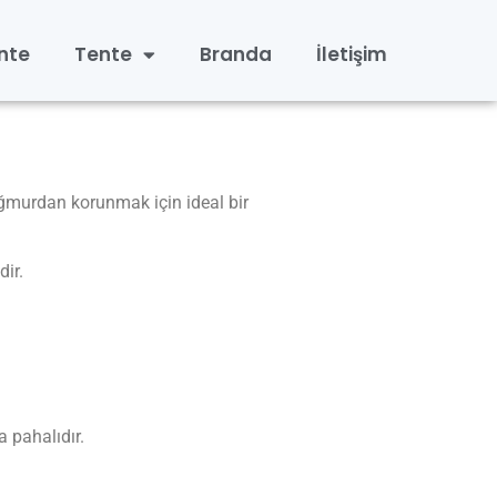
nte
Tente
Branda
İletişim
yağmurdan korunmak için ideal bir
ir.
a pahalıdır.