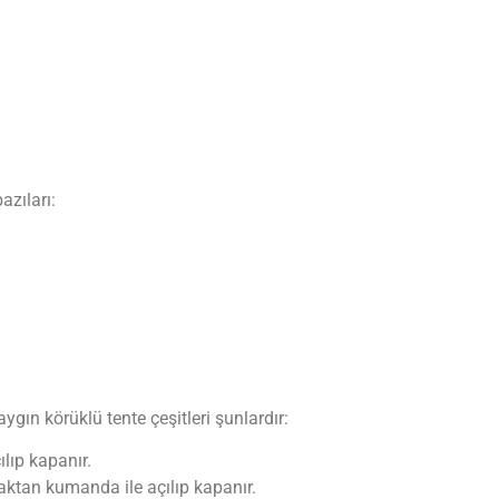
azıları:
aygın körüklü tente çeşitleri şunlardır:
ılıp kapanır.
zaktan kumanda ile açılıp kapanır.