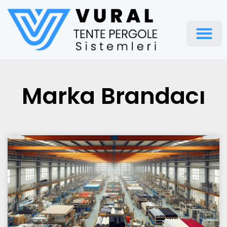
Pergola Te
Marka Brandacı