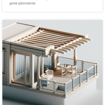
gerek işletmelerde