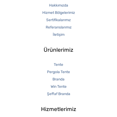
Hakkımızda
Hizmet Bölgelerimiz
Sertifikalarımız
Referanslarımız
İletişim
Ürünlerimiz
Tente
Pergola Tente
Branda
Win Tente
Şeffaf Branda
Hizmetlerimiz