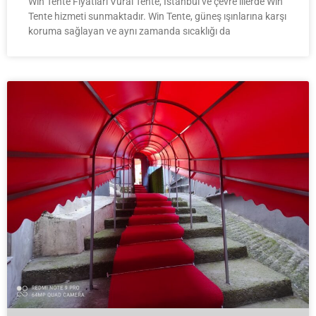
Win Tente Fiyatları Vural Tente, İstanbul ve çevre illerde Win
Tente hizmeti sunmaktadır. Win Tente, güneş ışınlarına karşı
koruma sağlayan ve aynı zamanda sıcaklığı da