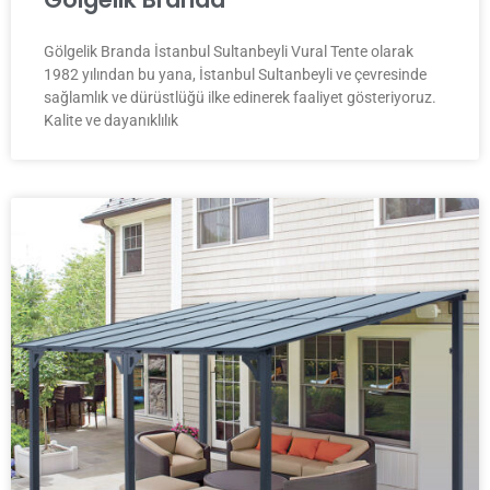
Gölgelik Branda İstanbul Sultanbeyli Vural Tente olarak
1982 yılından bu yana, İstanbul Sultanbeyli ve çevresinde
sağlamlık ve dürüstlüğü ilke edinerek faaliyet gösteriyoruz.
Kalite ve dayanıklılık