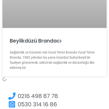
Beylikdüzü Brandacı
Sağlamlık ve Güvenin Adı Vural Tente Branda Vural Tente
Branda, 1982 yılından bu yana İstanbul Sultanbeyli’de
faaliyet göstererek, sektörde sağlamlık ve dürüstlüğü ilke
edinmiş bir
0216 498 87 78
0530 314 16 86