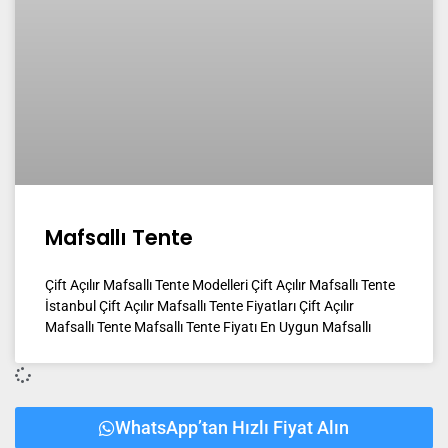
Mafsallı Tente
Çift Açılır Mafsallı Tente Modelleri Çift Açılır Mafsallı Tente
İstanbul Çift Açılır Mafsallı Tente Fiyatları Çift Açılır
Mafsallı Tente Mafsallı Tente Fiyatı En Uygun Mafsallı
WhatsApp’tan Hızlı Fiyat Alın