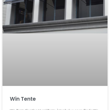
Win Tente