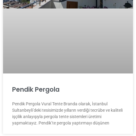
Pendik Pergola
Pendik Pergola Vural Tente Branda olarak, İstanbul
Sultanbeyli’deki tesisimizde yılların verdiği tecrübe ve kaliteli
işçilik anlayışıyla pergola tente sistemleri üretimi
yapmaktayız. Pendik’te pergola yaptırmayı düşünen