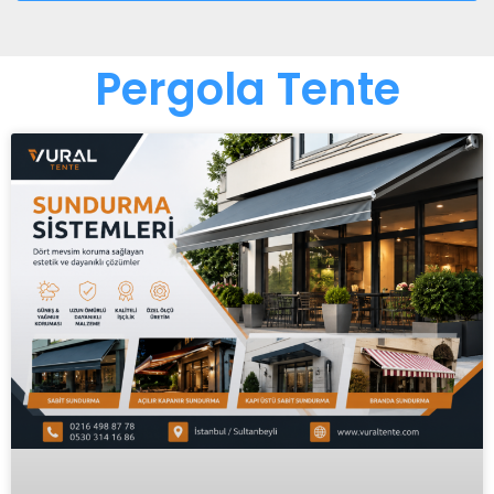
Pergola Tente